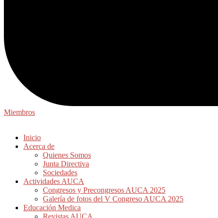
Miembros
Inicio
Acerca de
Quienes Somos
Junta Directiva
Sociedades
Actividades AUCA
Congresos y Precongresos AUCA 2025
Galería de fotos del V Congreso AUCA 2025
Educación Medica
Revistas AUCA