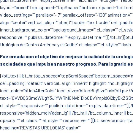
layout=”boxed” top_spaced=”topSpaced” bottom_spaced=”bottomSpace
video_settings=”” parallax=”-.7″ parallax_offset=”-100″ animation=”
align=”center” vertical_align=”inherit” border=”no_border” cell_pad
inner_background_color=”” background_image=”” el_class=”” el_sty
responsive=”” publish_datetime=”” expiry_datetime=””][/bt_hr][b
Urológica de Centro América y el Caribe” el_class=”” el_style=”” d
Fue creada con el objetivo de mejorar la calidad de la urolo
sociedades que impulsen nuestro progreso. Para lograrlo es 
[/bt_text][bt_hr top_spaced=”topSemiSpaced” bottom_spaced=”not-s
cell_padding=”default” vertical_align=”inherit” highlight=”no_highlig
icon_color=”btIcoAlterColor” icon_size=”btIcoBigSize” url=”https
text=”QVVDQSBmdWUgY3JlYWRhIGNvbiBlbCBvYmpldGl2byBkZSBt
el_style=”” responsive=”” publish_datetime=”” expiry_datetime=””
responsive=”hidden_md hidden_lg”][/bt_hr][/bt_column_inner][bt_colu
opacity=”” el_class=”” el_style=”” responsive=””][bt_service icon=”
headline=”REVISTAS UROLOGIAS” dash=””