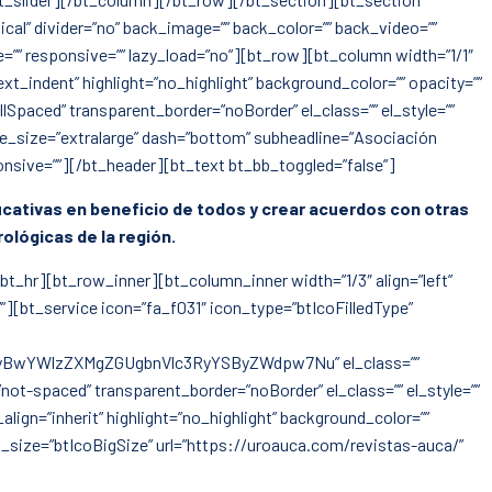
al” divider=”no” back_image=”” back_color=”” back_video=””
le=”” responsive=”” lazy_load=”no”][bt_row][bt_column width=”1/1″
ext_indent” highlight=”no_highlight” background_color=”” opacity=””
paced” transparent_border=”noBorder” el_class=”” el_style=””
ne_size=”extralarge” dash=”bottom” subheadline=”Asociación
ponsive=””][/bt_header][bt_text bt_bb_toggled=”false”]
educativas en beneficio de todos y crear acuerdos con otras
ológicas de la región.
t_hr][bt_row_inner][bt_column_inner width=”1/3″ align=”left”
=””][bt_service icon=”fa_f031″ icon_type=”btIcoFilledType”
BwYWlzZXMgZGUgbnVlc3RyYSByZWdpw7Nu” el_class=””
ot-spaced” transparent_border=”noBorder” el_class=”” el_style=””
lign=”inherit” highlight=”no_highlight” background_color=””
con_size=”btIcoBigSize” url=”https://uroauca.com/revistas-auca/”