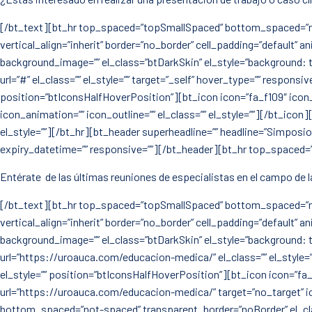
[/bt_text][bt_hr top_spaced=”topSmallSpaced” bottom_spaced=”not-
vertical_align=”inherit” border=”no_border” cell_padding=”default” 
background_image=”” el_class=”btDarkSkin” el_style=”background: 
url=”#” el_class=”” el_style=”” target=”_self” hover_type=”” respons
position=”btIconsHalfHoverPosition”][bt_icon icon=”fa_f109″ icon_t
icon_animation=”” icon_outline=”” el_class=”” el_style=””][/bt_i
el_style=””][/bt_hr][bt_header superheadline=”” headline=”Simposio
expiry_datetime=”” responsive=””][/bt_header][bt_hr top_spaced=
Entérate de las últimas reuniones de especialistas en el campo de 
[/bt_text][bt_hr top_spaced=”topSmallSpaced” bottom_spaced=”not-
vertical_align=”inherit” border=”no_border” cell_padding=”default” 
background_image=”” el_class=”btDarkSkin” el_style=”background: 
url=”https://uroauca.com/educacion-medica/” el_class=”” el_style=”
el_style=”” position=”btIconsHalfHoverPosition”][bt_icon icon=”fa_
url=”https://uroauca.com/educacion-medica/” target=”no_target” i
bottom_spaced=”not-spaced” transparent_border=”noBorder” el_clas