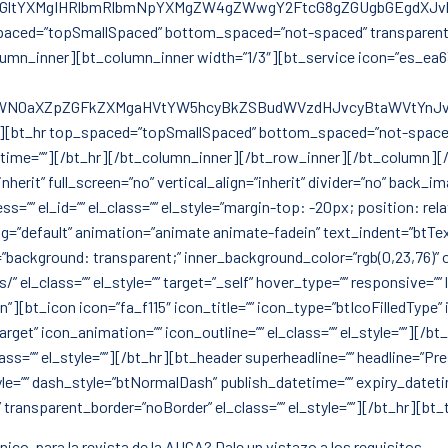
XMgIHRlbmRlbmNpYXMgZW4gZWwgY2FtcG8gZGUgbGEgdXJvbG9nw61hI
spaced=”topSmallSpaced” bottom_spaced=”not-spaced” transparent_b
lumn_inner][bt_column_inner width=”1/3″][bt_service icon=”es_ea63
aXZpZGFkZXMgaHVtYW5hcyBkZSBudWVzdHJvcyBtaWVtYnJvcyBBVU
e][bt_hr top_spaced=”topSmallSpaced” bottom_spaced=”not-spaced” 
etime=””][/bt_hr][/bt_column_inner][/bt_row_inner][/bt_column][
” full_screen=”no” vertical_align=”inherit” divider=”no” back_imag
=”” el_id=”” el_class=”” el_style=”margin-top: -20px; position: rel
ding=”default” animation=”animate animate-fadein” text_indent=”btTe
=”background: transparent;” inner_background_color=”rgb(0,23,76)”
 el_class=”” el_style=”” target=”_self” hover_type=”” responsive=”
n”][bt_icon icon=”fa_f115″ icon_title=”” icon_type=”btIcoFilledType
rget” icon_animation=”” icon_outline=”” el_class=”” el_style=””][
s=”” el_style=””][/bt_hr][bt_header superheadline=”” headline=”Pr
tyle=”” dash_style=”btNormalDash” publish_datetime=”” expiry_datet
nsparent_border=”noBorder” el_class=”” el_style=””][/bt_hr][bt_
nico para la revista de la AUCA? Dale un vistazo a los requisitos.