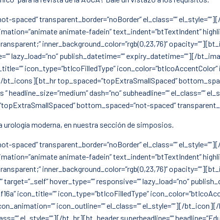
spaced” transparent_border=”noBorder” el_class=”” el_style=””][/
animation=”animate animate-fadein” text_indent=”btTextIndent” highl
transparent;” inner_background_color=”rgb(0,23,76)” opacity=””][b
ive=”” lazy_load=”no” publish_datetime=”” expiry_datetime=””][/bt_ima
itle=”” icon_type=”btIcoFilledType” icon_color=”btIcoAccentColor” 
con][/bt_icons][bt_hr top_spaced=”topExtraSmallSpaced” bottom_spa
s ” headline_size=”medium” dash=”no” subheadline=”” el_class=”” el
”topExtraSmallSpaced” bottom_spaced=”not-spaced” transparent_bor
la urología moderna, en nuestra sección de simposios.
spaced” transparent_border=”noBorder” el_class=”” el_style=””][/
animation=”animate animate-fadein” text_indent=”btTextIndent” highl
transparent;” inner_background_color=”rgb(0,23,76)” opacity=””][b
” target=”_self” hover_type=”” responsive=”” lazy_load=”no” publish
f16a” icon_title=”” icon_type=”btIcoFilledType” icon_color=”btIcoAc
con_animation=”” icon_outline=”” el_class=”” el_style=””][/bt_ico
s=”” el_style=””][/bt_hr][bt_header superheadline=”” headline=”Ed