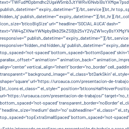
text=”TWFudMOpbmdhc2UgaW5mb3JtYWRvIGNvbiBsYXMgw7psdGltY
publish_datetime=”” expiry_datetime=””][/bt_service][bt_hr top_
hidden_lg” publish_datetime=”” expiry_datetime=””][/bt_hr][/bt_co
icon_size=”btIcoBigSize” url=”” headline=”SOCIAL AUCA” dash=””
text=”VW4gZXNwYWNpbyBkb25kZSBjb25vY2VyZW1vcyBsYXMgYWN0
responsive=”” publish_datetime=”” expiry_datetime=””][/bt_servic
responsive=”hidden_md hidden_lg” publish_datetime=”” expiry_dat
top_spaced=”not-spaced” bottom_spaced=”bottomSpaced” skin=”inherit
parallax_offset=”” animation=”” animation_back=”” animation_impress
align=”center” vertical_align=”inherit” border=”no_border” cell_pad
transparent=”” background_image=”” el_class=”btDarkSkin” el_style
shape=”square” url=”https://uroauca.com/presentacion-de-trabajos/”
[bt_icons el_class=”” el_style=”” position=”btIconsHalfHoverPositio
url=”https://uroauca.com/presentacion-de-trabajos/” target=”no_ta
bottom_spaced=”not-spaced” transparent_border=”noBorder” el_clas
” headline_size=”medium” dash=”no” subheadline=”” el_class=”” el_s
top_spaced=”topExtraSmallSpaced” bottom_spaced=”not-spaced” tra
¿Estás interesado en realizar una presentación de trabajo o caso clí