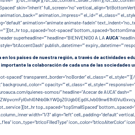
d” skin=”inherit” full_screen=”no” vertical_align=”btBottomVertic
” animation_back=”” animation_impress=”” el_id=”” el_class=”” el_sty
ding=”default” animation=”animate animate-fadein” text_indent=”no_t
le=””][bt_hr top_spaced=”not-spaced” bottom_spaced=”bottomSmallS
t_header superheadline=”” headline=”BIENVENIDO A LA
AUCA
” headli
ash_style=”btAccentDash” publish_datetime=”” expiry_datetime=”” res
gía en los países de nuestra región, a través de actividades 
importante la colaboración de cada una de las sociedades ur
paced” transparent_border=”noBorder” el_class=”” el_style=””][/b
ht” background_color=”” opacity=”” el_class=”” el_style=”” responsive
://uroauca.com/quienes-somos/” headline=”Acecar de AUCA” dash=””
ZWpvcmFyIGxhIGNhbGlkYWQgZGUgbGEgdXJvbG9nw61hIGVuIGxvcy
][/bt_service][bt_hr top_spaced=”topSmallSpaced” bottom_spaced=”n
mn_inner width=”1/3″ align=”left” cell_padding=”default” vertical_a
fa_f1ea” icon_type=”btIcoFilledType” icon_color=”btIcoAlterColor” i