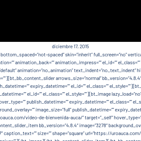
diciembre 17, 2015
ottom_spaced=”not-spaced” skin=”inherit” full_screen=”no” vertical
ation=”” animation_back=”” animation_impress=”” el_id=”” el_class=”
ng=”default” animation=”no_animation” text_indent=”no_text_indent” h
le=””][bt_bb_content_slider arrows_size=”normal” bb_version=”4.8.
_datetime=”” expiry_datetime=”” el_id=”” el_class=”” el_style=””][
datetime=”” el_id=”” el_class=”” el_style=””][bt_image lazy_load=”n
ver_type=”” publish_datetime=”” expiry_datetime=”” el_class=”” el
und_overlay=”” image_size=”full” publish_datetime=”” expiry_datetim
roauca.com/video-de-bienvenida-auca/” target=”_self” hover_type=”” 
ent_slider_item bb_version=”4.8.4″ image=”3278″ background_overl
287″ caption_text=”” size=”” shape=”square” url=”https://uroauca.co
esponsive=””][/bt_image][/bt_bb_content_slider_item][/bt_bb_cont