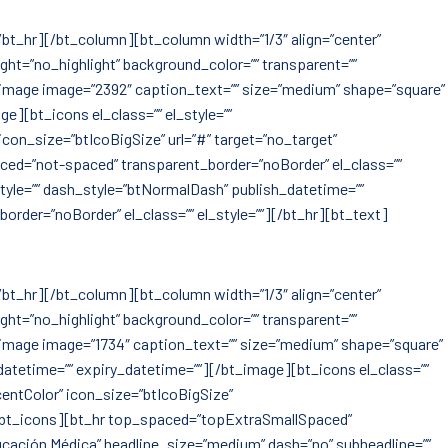
bt_hr][/bt_column][bt_column width=”1/3″ align=”center”
ight=”no_highlight” background_color=”” transparent=””
t_image image=”2392″ caption_text=”” size=”medium” shape=”square”
ge][bt_icons el_class=”” el_style=””
icon_size=”btIcoBigSize” url=”#” target=”no_target”
ced=”not-spaced” transparent_border=”noBorder” el_class=””
_style=”” dash_style=”btNormalDash” publish_datetime=””
der=”noBorder” el_class=”” el_style=””][/bt_hr][bt_text]
bt_hr][/bt_column][bt_column width=”1/3″ align=”center”
ight=”no_highlight” background_color=”” transparent=””
t_image image=”1734″ caption_text=”” size=”medium” shape=”square”
_datetime=”” expiry_datetime=””][/bt_image][bt_icons el_class=””
centColor” icon_size=”btIcoBigSize”
n][/bt_icons][bt_hr top_spaced=”topExtraSmallSpaced”
ucación Médica” headline_size=”medium” dash=”no” subheadline=””