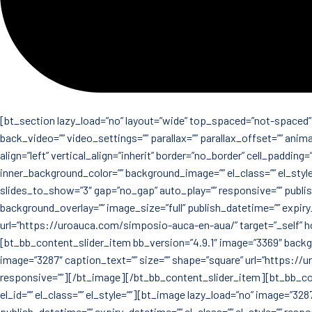
[bt_section lazy_load=”no” layout=”wide” top_spaced=”not-spaced” b
back_video=”” video_settings=”” parallax=”” parallax_offset=”” anim
align=”left” vertical_align=”inherit” border=”no_border” cell_paddi
inner_background_color=”” background_image=”” el_class=”” el_sty
slides_to_show=”3″ gap=”no_gap” auto_play=”” responsive=”” publish
background_overlay=”” image_size=”full” publish_datetime=”” expiry_
url=”https://uroauca.com/simposio-auca-en-aua/” target=”_self” ho
[bt_bb_content_slider_item bb_version=”4.9.1″ image=”3369″ backgro
image=”3287″ caption_text=”” size=”” shape=”square” url=”https://u
responsive=””][/bt_image][/bt_bb_content_slider_item][bt_bb_cont
el_id=”” el_class=”” el_style=””][bt_image lazy_load=”no” image=”3
publish_datetime=”” expiry_datetime=”” el_class=”” el_style=”” r