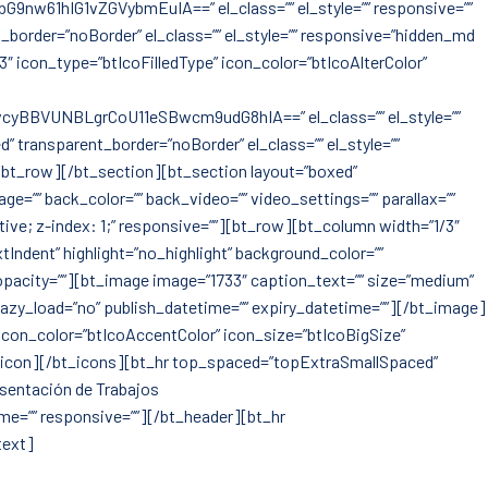
G1vZGVybmEuIA==” el_class=”” el_style=”” responsive=””
order=”noBorder” el_class=”” el_style=”” responsive=”hidden_md
″ icon_type=”btIcoFilledType” icon_color=”btIcoAlterColor”
NBLgrCoU11eSBwcm9udG8hIA==” el_class=”” el_style=””
transparent_border=”noBorder” el_class=”” el_style=””
/bt_row][/bt_section][bt_section layout=”boxed”
e=”” back_color=”” back_video=”” video_settings=”” parallax=””
ative; z-index: 1;” responsive=””][bt_row][bt_column width=”1/3″
xtIndent” highlight=”no_highlight” background_color=””
 opacity=””][bt_image image=”1733″ caption_text=”” size=”medium”
” lazy_load=”no” publish_datetime=”” expiry_datetime=””][/bt_image]
” icon_color=”btIcoAccentColor” icon_size=”btIcoBigSize”
/bt_icon][/bt_icons][bt_hr top_spaced=”topExtraSmallSpaced”
esentación de Trabajos
ime=”” responsive=””][/bt_header][bt_hr
text]