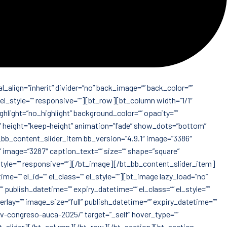
_align=”inherit” divider=”no” back_image=”” back_color=””
” el_style=”” responsive=””][bt_row][bt_column width=”1/1″
ighlight=”no_highlight” background_color=”” opacity=””
4″ height=”keep-height” animation=”fade” show_dots=”bottom”
bt_bb_content_slider_item bb_version=”4.9.1″ image=”3386″
o” image=”3287″ caption_text=”” size=”” shape=”square”
_style=”” responsive=””][/bt_image][/bt_bb_content_slider_item]
e=”” el_id=”” el_class=”” el_style=””][bt_image lazy_load=”no”
publish_datetime=”” expiry_datetime=”” el_class=”” el_style=””
ay=”” image_size=”full” publish_datetime=”” expiry_datetime=””
m/v-congreso-auca-2025/” target=”_self” hover_type=””
ent_slider][/bt_column][/bt_row][/bt_section][bt_section