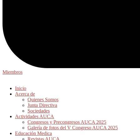
Miembros
Inicio
Acerca de
Quienes Somos
Junta Directiva
Sociedades
Actividades AUCA
Congresos y Precongresos AUCA 2025
Galería de fotos del V Congreso AUCA 2025
Educación Medica
Revistas AUCA