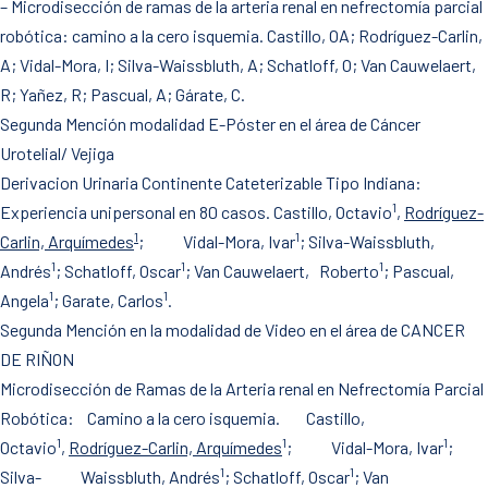
– Microdisección de ramas de la arteria renal en nefrectomía parcial
robótica: camino a la cero isquemia. Castillo, OA; Rodríguez-Carlin,
A; Vidal-Mora, I; Silva-Waissbluth, A; Schatloff, O; Van Cauwelaert,
R; Yañez, R; Pascual, A; Gárate, C.
Segunda Mención modalidad E-Póster en el área de Cáncer
Urotelial/ Vejiga
Derivacion Urinaria Continente Cateterizable Tipo Indiana:
1
Experiencia unipersonal en 80 casos. Castillo, Octavio
,
Rodríguez-
1
1
Carlin, Arquímedes
; Vidal-Mora, Ivar
; Silva-Waissbluth,
1
1
1
Andrés
; Schatloff, Oscar
; Van Cauwelaert, Roberto
; Pascual,
1
1
Angela
; Garate, Carlos
.
Segunda Mención en la modalidad de Video en el área de CANCER
DE RIÑON
Microdisección de Ramas de la Arteria renal en Nefrectomía Parcial
Robótica: Camino a la cero isquemia. Castillo,
1
1
1
Octavio
,
Rodríguez-Carlin, Arquímedes
; Vidal-Mora, Ivar
;
1
1
Silva- Waissbluth, Andrés
; Schatloff, Oscar
; Van