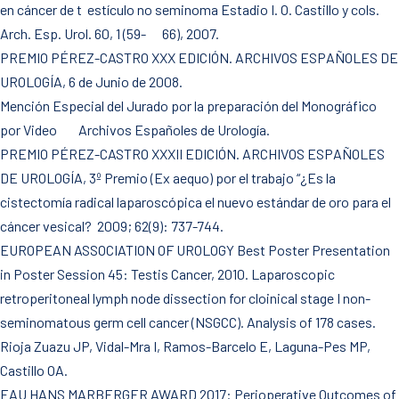
en cáncer de t estículo no seminoma Estadio I. O. Castillo y cols.
Arch. Esp. Urol. 60, 1 (59- 66), 2007.
PREMIO PÉREZ-CASTRO XXX EDICIÓN. ARCHIVOS ESPAÑOLES DE
UROLOGÍA, 6 de Junio de 2008.
Mención Especial del Jurado por la preparación del Monográfico
por Video Archivos Españoles de Urología.
PREMIO PÉREZ-CASTRO XXXII EDICIÓN. ARCHIVOS ESPAÑOLES
DE UROLOGÍA, 3º Premio (Ex aequo) por el trabajo “¿Es la
cistectomía radical laparoscópica el nuevo estándar de oro para el
cáncer vesical? 2009; 62(9): 737-744.
EUROPEAN ASSOCIATION OF UROLOGY Best Poster Presentation
in Poster Session 45: Testis Cancer, 2010. Laparoscopic
retroperitoneal lymph node dissection for cloinical stage I non-
seminomatous germ cell cancer (NSGCC). Analysis of 178 cases.
Rioja Zuazu JP, Vidal-Mra I, Ramos-Barcelo E, Laguna-Pes MP,
Castillo OA.
EAU HANS MARBERGER AWARD 2017: Perioperative Outcomes of