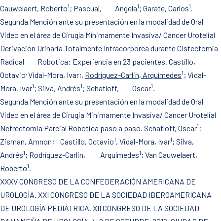
1
1
1
Cauwelaert, Roberto
; Pascual, Angela
; Garate, Carlos
.
Segunda Mención ante su presentación en la modalidad de Oral
Video en el área de Cirugía Mínimamente Invasiva/ Cáncer Urotelial
Derivacion Urinaria Totalmente Intracorporea durante Cistectomia
Radical Robotica: Experiencia en 23 pacientes. Castillo,
,
1
Octavio
Vidal-Mora, Ivar;,
Rodríguez-Carlin, Arquímedes
; Vidal-
1
1
1
Mora, Ivar
; Silva, Andrés
; Schatloff, Oscar
.
Segunda Mención ante su presentación en la modalidad de Oral
Video en el área de Cirugia Minimamente Invasiva/ Cancer Urotelial
1
Nefrectomia Parcial Robotica paso a paso. Schatloff, Oscar
;
1
1
Zisman, Amnon; Castillo, Octavio
, Vidal-Mora, Ivar
; Silva,
1
1
Andrés
; Rodríguez-Carlin, Arquímedes
; Van Cauwelaert,
1
Roberto
.
XXXV CONGRESO DE LA CONFEDERACIÓN AMERICANA DE
UROLOGÍA. XXI CONGRESO DE LA SOCIEDAD IBEROAMERICANA
DE UROLOGÍA PEDIÁTRICA. XII CONGRESO DE LA SOCIEDAD