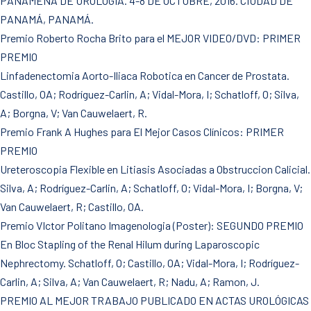
PANAMEÑA DE UROLOGÍA. 4-8 DE OCTUBRE, 2016. CIUDAD DE
PANAMÁ, PANAMÁ.
Premio Roberto Rocha Brito para el MEJOR VIDEO/DVD: PRIMER
PREMIO
Linfadenectomia Aorto-Iliaca Robotica en Cancer de Prostata.
Castillo, OA; Rodríguez-Carlin, A; Vidal-Mora, I; Schatloff, O; Silva,
A; Borgna, V; Van Cauwelaert, R.
Premio Frank A Hughes para El Mejor Casos Clínicos: PRIMER
PREMIO
Ureteroscopia Flexible en Litiasis Asociadas a Obstruccion Calicial.
Silva, A; Rodríguez-Carlin, A; Schatloff, O; Vidal-Mora, I; Borgna, V;
Van Cauwelaert, R; Castillo, OA.
Premio VIctor Politano Imagenologia (Poster): SEGUNDO PREMIO
En Bloc Stapling of the Renal Hilum during Laparoscopic
Nephrectomy. Schatloff, O; Castillo, OA; Vidal-Mora, I; Rodríguez-
Carlin, A; Silva, A; Van Cauwelaert, R; Nadu, A; Ramon, J.
PREMIO AL MEJOR TRABAJO PUBLICADO EN ACTAS UROLÓGICAS